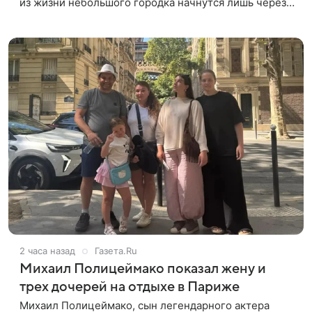
из жизни небольшого городка начнутся лишь через
полтора года, когда графики Николь Кидман и других
актрис совпадут.
2 часа назад
Газета.Ru
Михаил Полицеймако показал жену и
трех дочерей на отдыхе в Париже
Михаил Полицеймако, сын легендарного актера