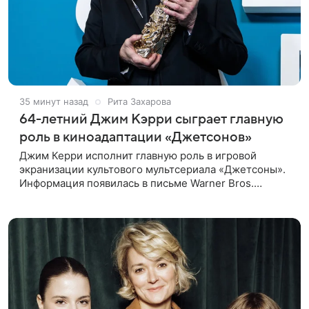
35 минут назад
Рита Захарова
64-летний Джим Кэрри сыграет главную
роль в киноадаптации «Джетсонов»
Джим Керри исполнит главную роль в игровой
экранизации культового мультсериала «Джетсоны».
Информация появилась в письме Warner Bros.
акционерам, где студия официально подтвердила
работу над проектом.