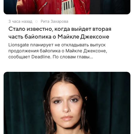
3 часа назад
Рита Захарова
Стало известно, когда выйдет вторая
часть байопика о Майкле Джексоне
Lionsgate планирует не откладывать выпуск
продолжения байопика о Майкле Джексоне,
сообщает Deadline. По словам главы
кинонаправления студии Адама Фогельсона,
производство второй части «Майкла» начнется в
конце