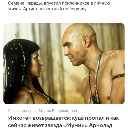
Семена Фарады, впустил поклонников в личную
жизнь. Артист, известный по сериалу
«СуперИвановы», выложил в соцсети снимки из
семейного путешествия в Париж. На кадрах
2 часа назад
Мария Владимирова
Имхотеп возвращается: куда пропал и как
сейчас живет звезда «Мумии» Арнольд