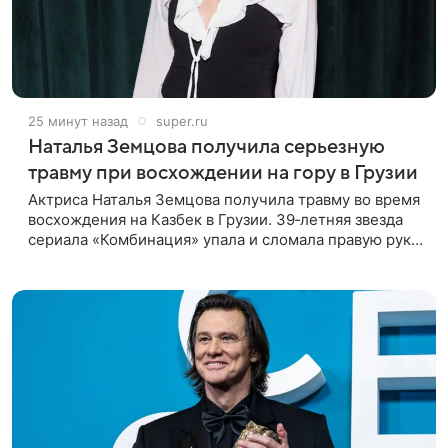
25 минут назад
super.ru
Наталья Земцова получила серьезную
травму при восхождении на гору в Грузии
Актриса Наталья Земцова получила травму во время
восхождения на Казбек в Грузии. 39‑летняя звезда
сериала «Комбинация» упала и сломала правую руку.
В непростой ситуации ей помог молодой человек —
именно