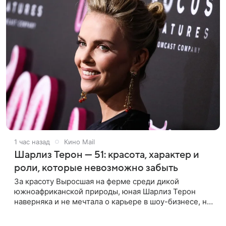
1 час назад
Кино Mail
Шарлиз Терон — 51: красота, характер и
роли, которые невозможно забыть
За красоту Выросшая на ферме среди дикой
южноафриканской природы, юная Шарлиз Терон
наверняка и не мечтала о карьере в шоу-бизнесе, но
ее мать настояла на том, чтобы 16-летняя дочь
приняла участие в местном