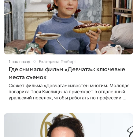
1 час назад
Екатерина Генберг
Где снимали фильм «Девчата»: ключевые
места съемок
Сюжет фильма «Девчата» известен многим. Молодая
повариха Тося Кислицына приезжает в отдаленный
уральский поселок, чтобы работать по профессии.
Она поселяется в одной комнате с четырьмя
другими девушками и сразу