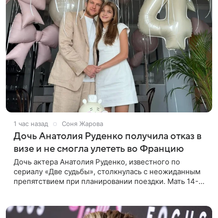
1 час назад
Соня Жарова
Дочь Анатолия Руденко получила отказ в
визе и не смогла улететь во Францию
Дочь актера Анатолия Руденко, известного по
сериалу «Две судьбы», столкнулась с неожиданным
препятствием при планировании поездки. Мать 14-
летней Милены, актриса Елена Дудина, сообщила
подписчикам в соцсети о