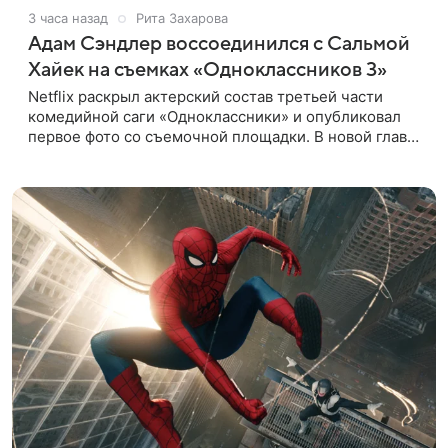
3 часа назад
Рита Захарова
Адам Сэндлер воссоединился с Сальмой
Хайек на съемках «Одноклассников 3»
Netflix раскрыл актерский состав третьей части
комедийной саги «Одноклассники» и опубликовал
первое фото со съемочной площадки. В новой главе
к Адаму Сэндлеру присоединятся звезды
предыдущих частей: Кевин