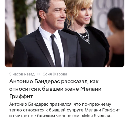
5 часов назад
Соня Жарова
Антонио Бандерас рассказал, как
относится к бывшей жене Мелани
Гриффит
Антонио Бандерас признался, что по-прежнему
тепло относится к бывшей супруге Мелани Гриффит
и считает ее близким человеком. «Моя бывшая
жена если и не мой лучший друг, то один из
лучших», — отметил актер. По