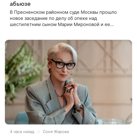
абьюзе
В Пресненском районном суде Москвы прошло
новое заседание по делу об опеке над
шестилетним сыном Марии Мироновой и ее
бывшего мужа Андрея Сороки, — сообщает Super.
Миронова на заседании не появилась. Адвокаты
4 часа назад
Соня Жарова