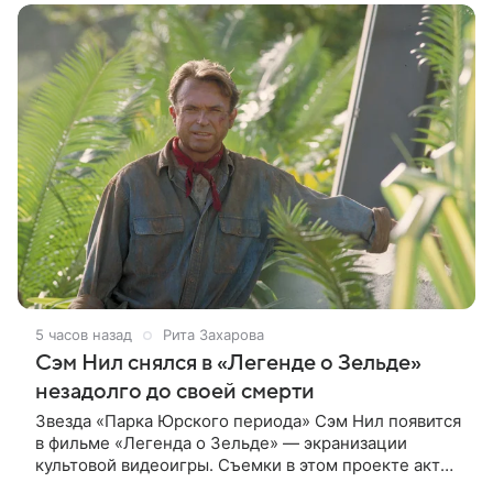
5 часов назад
Рита Захарова
Сэм Нил снялся в «Легенде о Зельде»
незадолго до своей смерти
Звезда «Парка Юрского периода» Сэм Нил появится
в фильме «Легенда о Зельде» — экранизации
культовой видеоигры. Съемки в этом проекте актер
завершил незадолго до ухода из жизни, сообщает