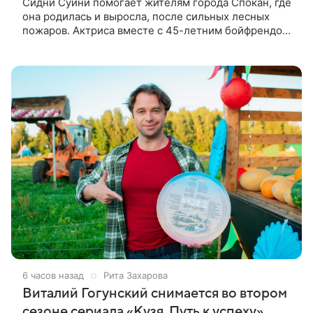
Сидни Суини помогает жителям города Спокан, где
она родилась и выросла, после сильных лесных
пожаров. Актриса вместе с 45-летним бойфрендом
Скутером Брауном присоединилась к волонтерам и
сделала пожертвования
6 часов назад
Рита Захарова
Виталий Гогунский снимается во втором
сезоне сериала «Кузя. Путь к успеху»