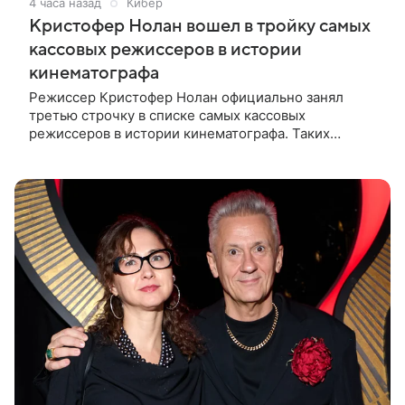
4 часа назад
Кибер
Кристофер Нолан вошел в тройку самых
кассовых режиссеров в истории
кинематографа
Режиссер Кристофер Нолан официально занял
третью строчку в списке самых кассовых
режиссеров в истории кинематографа. Таких
результатов ему помогла добиться «Одиссея»,
вышедшая 17 июля и собравшая на момент