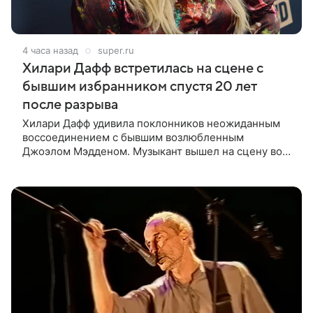
4 часа назад
super.ru
Хилари Дафф встретилась на сцене с
бывшим избранником спустя 20 лет
после разрыва
Хилари Дафф удивила поклонников неожиданным
воссоединением с бывшим возлюбленным
Джоэлом Мэдденом. Музыкант вышел на сцену во
время концерта певицы в Нью-Йорке в рамках ее
мирового тура «The Lucky Me» — спустя