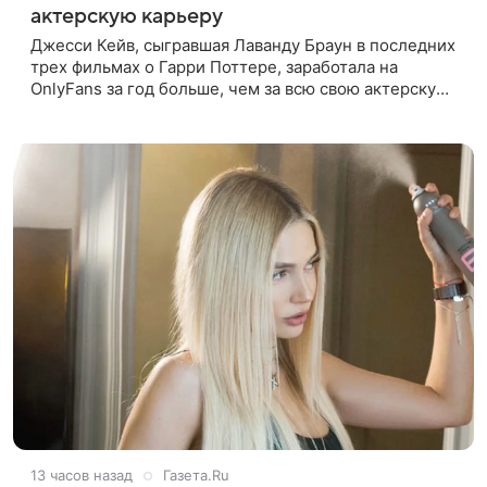
актерскую карьеру
Джесси Кейв, сыгравшая Лаванду Браун в последних
трех фильмах о Гарри Поттере, заработала на
OnlyFans за год больше, чем за всю свою актерскую
карьеру. Об этом она рассказала в интервью The
Times. «За один год
13 часов назад
Газета.Ru