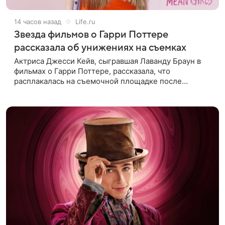
14 часов назад
Life.ru
Звезда фильмов о Гарри Поттере
рассказала об унижениях на съемках
Актриса Джесси Кейв, сыгравшая Лаванду Браун в
фильмах о Гарри Поттере, рассказала, что
расплакалась на съемочной площадке после
замечаний костюмера о ее весе. По словам
артистки, сотрудница команды даже