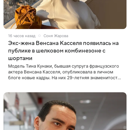
16 часов назад
Соня Жарова
Экс-жена Венсана Касселя появилась на
публике в шелковом комбинезоне с
шортами
Модель Тина Кунаки, бывшая супруга французского
актера Венсана Касселя, опубликовала в личном
блоге новые кадры. На них 29-летняя знаменитость
предстала перед подписчиками в белом шелковом
комбинезоне с