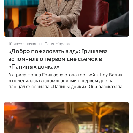
10 часов назад
Соня Жарова
«Добро пожаловать в ад»: Гришаева
вспомнила о первом дне съемок в
«Папиных дочках»
Актриса Нонна Гришаева стала гостьей «Шоу Воли»
и поделилась воспоминаниями о первом дне на
площадке сериала «Папины дочки». Она рассказала,
как впервые встретила своего экранного супруга
Андрея Леонова.