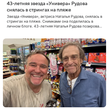
43-летняя звезда «Универа» Рудова
снялась в стрингах на пляже
Звезда «Универа», актриса Наталья Рудова, снялась в
стрингах на пляже. Снимками она поделилась в
личном блоге. 43-летняя Наталья Рудова позировала
желтом лифе и черных стрингах с деталями из
золота. Волосы она