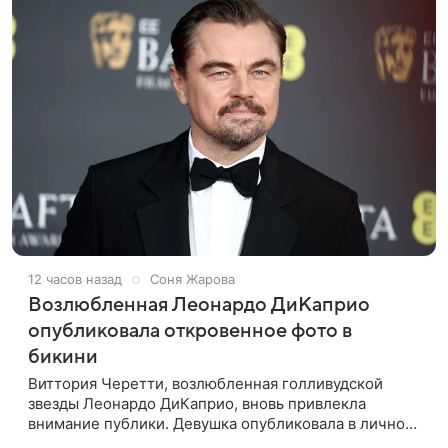
12 часов назад
Соня Жарова
Возлюбленная Леонардо ДиКаприо
опубликовала откровенное фото в
бикини
Виттория Черетти, возлюбленная голливудской
звезды Леонардо ДиКаприо, вновь привлекла
внимание публики. Девушка опубликовала в личном
блоге свежие кадры, на которых позирует в