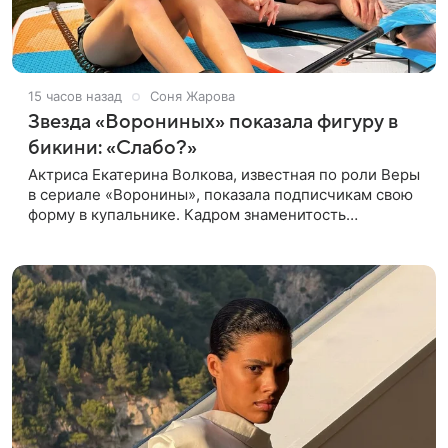
15 часов назад
Соня Жарова
Звезда «Ворониных» показала фигуру в
бикини: «Слабо?»
Актриса Екатерина Волкова, известная по роли Веры
в сериале «Воронины», показала подписчикам свою
форму в купальнике. Кадром знаменитость
поделилась в личном блоге. 44-летняя Волкова
позировала в шоколадном