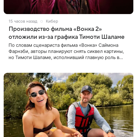
15 часов назад
Кибер
Производство фильма «Вонка 2»
отложили из-за графика Тимоти Шаламе
По словам сценариста фильма «Вонка» Саймона
Фарнэби, авторы планируют снять сиквел картины,
но Тимоти Шаламе, исполнивший главную роль в
первой части, не может найти места в расписании
для съемок. Фарнэби