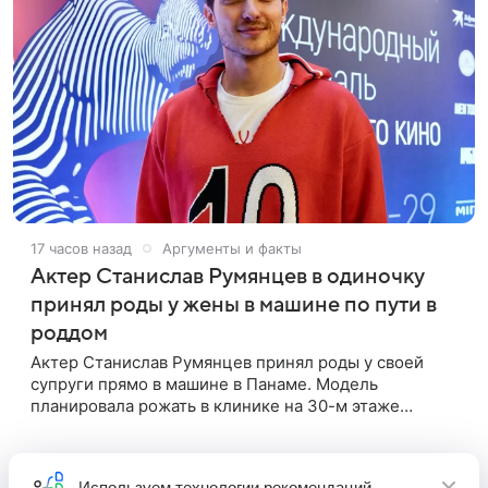
17 часов назад
Аргументы и факты
Актер Станислав Румянцев в одиночку
принял роды у жены в машине по пути в
роддом
Актер Станислав Румянцев принял роды у своей
супруги прямо в машине в Панаме. Модель
планировала рожать в клинике на 30-м этаже
небоскреба с видом на Тихий океан, однако пара не
успела вовремя добраться до
Используем
технологии рекомендаций