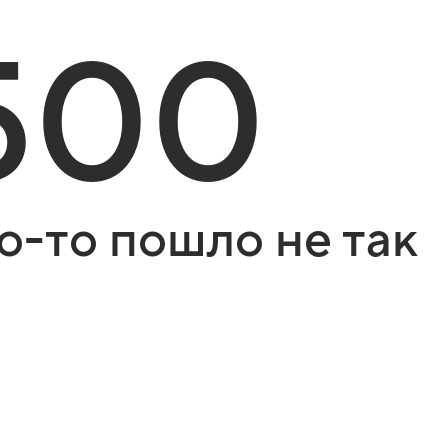
500
о-то пошло не так