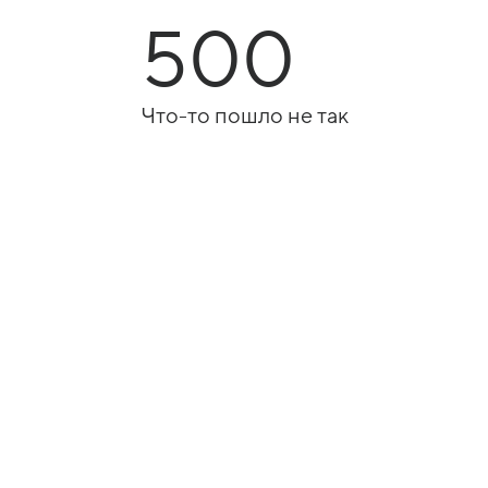
500
Что-то пошло не так