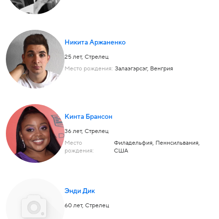
Никита Аржаненко
25 лет,
Стрелец
Место рождения:
Залаэгэрсэг, Венгрия
Кинта Брансон
36 лет,
Стрелец
Место
Филадельфия, Пеннсильвания,
рождения:
США
Энди Дик
60 лет,
Стрелец