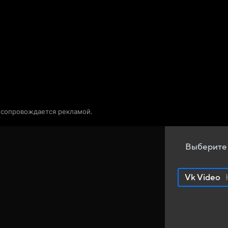
Телепрограмма
Звезды
о сопровождается рекламой.
Выберите
Vk Video