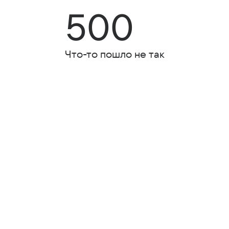
500
Что-то пошло не так