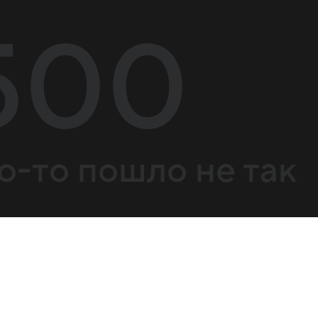
500
о-то пошло не так