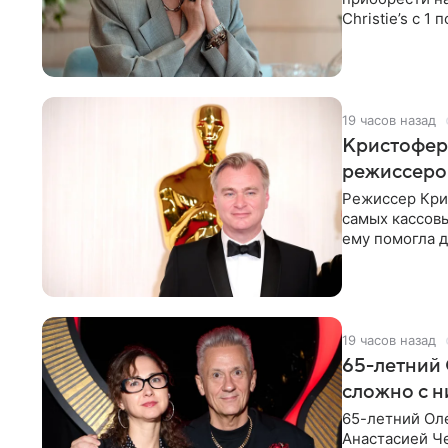
Christie’s с 1
поддержку
19 часов назад
Кристофер 
режиссеров
Режиссер Кри
самых кассовы
ему помогла д
момент
19 часов назад
65-летний 
сложно с н
65-летний Ол
Анастасией Че