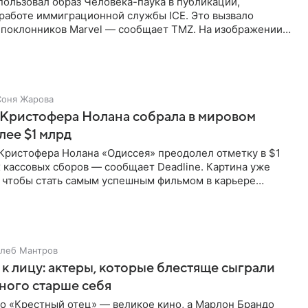
ользовал образ Человека-паука в публикации,
работе иммиграционной службы ICE. Это вызвало
 поклонников Marvel — сообщает TMZ. На изображении
путывает паутиной
Соня Жарова
 Кристофера Нолана собрала в мировом
лее $1 млрд
Кристофера Нолана «Одиссея» преодолел отметку в $1
 кассовых сборов — сообщает Deadline. Картина уже
, чтобы стать самым успешным фильмом в карьере
ейчас первое
Глеб Мантров
 к лицу: актеры, которые блестяще сыграли
ного старше себя
о «Крестный отец» — великое кино, а Марлон Брандо