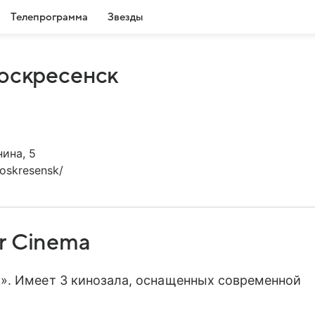
Телепрограмма
Звезды
Воскресенск
нина, 5
voskresensk/
r Cinema
». Имеет 3 кинозала, оснащенных современной
.