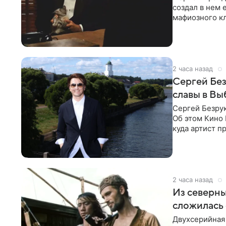
создал в нем 
мафиозного кл
картину
2 часа назад
Сергей Без
славы в Вы
Сергей Безрук
Об этом Кино 
куда артист п
детски».
2 часа назад
Из северны
сложилась 
Двухсерийная