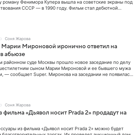
 роману Фенимора Купера вышла на советские экраны под
твования СССР — в 1990 году. Фильм стал дебютной
 работой Андрея
Соня Жарова
г Марии Мироновой иронично ответил на
в абьюзе
м районном суде Москвы прошло новое заседание по делу
 шестилетним сыном Марии Мироновой и ее бывшего мужа
, — сообщает Super. Миронова на заседании не появилась.
Соня Жарова
 фильма «Дьявол носит Prada 2» продадут на
ссуары из фильма «Дьявол носит Prada 2» можно будет
а благотворительных торгах. Их проведет аукционный дом