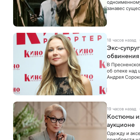
одноименному
занавес сущес
режиссерской
18 часов назад
Экс-супру
обвинения 
В Пресненско
об опеке над
Андрея Сороки
Адвокаты
19 часов назад
Костюмы из
аукционе
Одежду и аксе
приобрести н