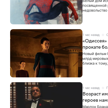
Белый дом исп
посвященной 
недовольство
супергерой о
1 час назад
«Одиссея»
прокате бо
Новый фильм 
млрд мировых
близка к тому
режиссера. С
1 час назад
Возраст им
героев нам
Марлон Бранд