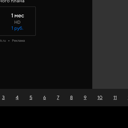
ного плана
1 мес
HD
1 руб.
k.ru
•
Реклама
3
4
5
6
7
8
9
10
11