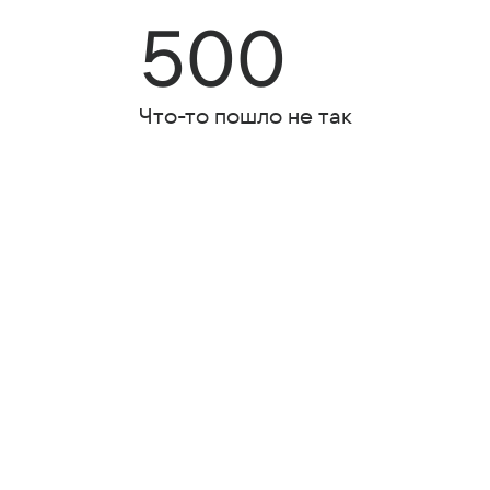
500
Что-то пошло не так