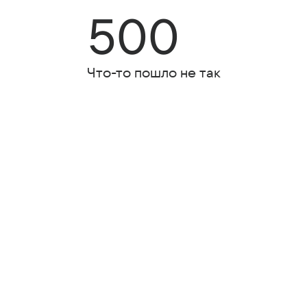
500
Что-то пошло не так