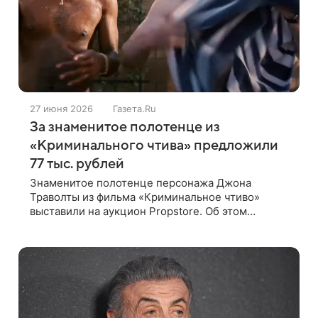
27 июня 2026
Газета.Ru
За знаменитое полотенце из
«Криминального чтива» предложили
77 тыс. рублей
Знаменитое полотенце персонажа Джона
Траволты из фильма «Криминальное чтиво»
выставили на аукцион Propstore. Об этом
сообщило издание TMZ. Пляжное полотенце в
сине-белую полоску стало лотом №475 на
масштабной