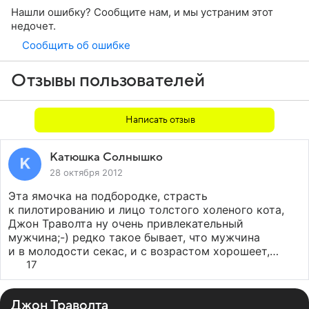
Нашли ошибку? Сообщите нам, и мы устраним этот
недочет.
Сообщить об ошибке
Отзывы пользователей
Написать отзыв
Катюшка Солнышко
28 октября 2012
Эта ямочка на подбородке, страсть
к пилотированию и лицо толстого холеного кота,
Джон Траволта ну очень привлекательный
мужчина;-) редко такое бывает, что мужчина
и в молодости секас, и с возрастом хорошеет,
а Траволта как раз такой экземпляр. Актер
17
он тоже просто бомба! Как я балдею
с «Криминального чтива», с «Без лица», «Из парижа
Джон Траволта
с любовью», ммм.... хотя если честно, думаю,