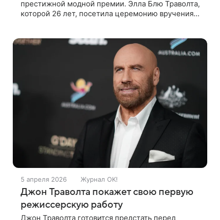
престижной модной премии. Элла Блю Траволта,
которой 26 лет, посетила церемонию вручения
наград Fashion Trust U.S Awards, появившись
перед фотографами в эффектном облегающем
5 апреля 2026
Журнал OK!
Джон Траволта покажет свою первую
режиссерскую работу
Джон Траволта готовится предстать перед