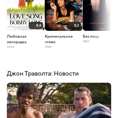
8,4
8,2
7,7
Любовная
Криминальное
Без лица
1997
лихорадка
чтиво
2004
1994
Джон Траволта: Новости