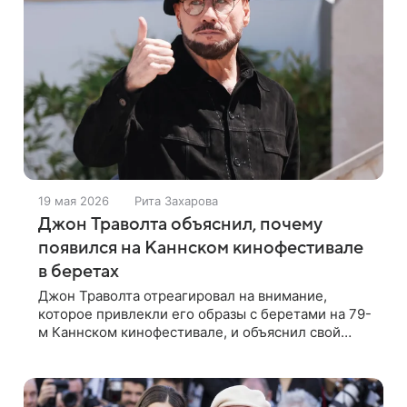
19 мая 2026
Рита Захарова
Джон Траволта объяснил, почему
появился на Каннском кинофестивале
в беретах
Джон Траволта отреагировал на внимание,
которое привлекли его образы с беретами на 79-
м Каннском кинофестивале, и объяснил свой
выбор головных уборов. 72-летний актер
появился на премьере своего режиссерского