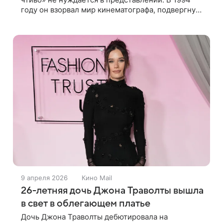
году он взорвал мир кинематографа, подвергнув
пересмотру устоявшиеся традиции и правила
создания фильмов. «Криминальное чтиво»
9 апреля 2026
Кино Mail
26-летняя дочь Джона Траволты вышла
в свет в облегающем платье
Дочь Джона Траволты дебютировала на