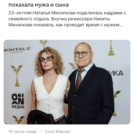
показала мужа и сына
23-летняя Наталья Михалкова поделилась кадрами с
семейного отдыха. Внучка режиссера Никиты
Михалкова показала, как проводит время с мужем
Артемом Степаненко и их полуторагодовалым
сыном Мишей. Среди прочих в
18 часов назад
Соня Жарова