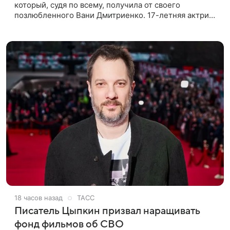
который, судя по всему, получилa от своего
позлюбленного Вани Дмитриенко. 17-летняя актриса
опубликовала в соцсетях фотографии с цветами и
подписала их словами: «Я
18 часов назад
ТАСС
Писатель Цыпкин призвал наращивать
фонд фильмов об СВО