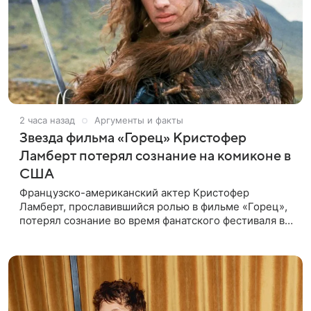
2 часа назад
Аргументы и факты
Звезда фильма «Горец» Кристофер
Ламберт потерял сознание на комиконе в
США
Французско-американский актер Кристофер
Ламберт, прославившийся ролью в фильме «Горец»,
потерял сознание во время фанатского фестиваля в
США. Об этом сообщил портал TMZ, материал
перевел aif.ru. Инцидент