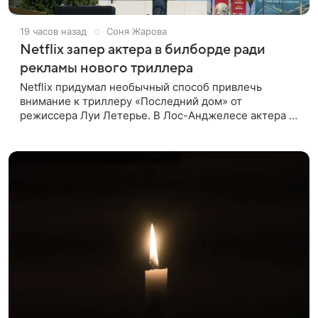
19 часов назад
Соня Жарова
Netflix запер актера в билборде ради
рекламы нового триллера
Netflix придумал необычный способ привлечь
внимание к триллеру «Последний дом» от
режиссера Луи Летерье. В Лос-Анджелесе актера на
два дня поселили внутри рекламного билборда,
оформленного как фасад жилого