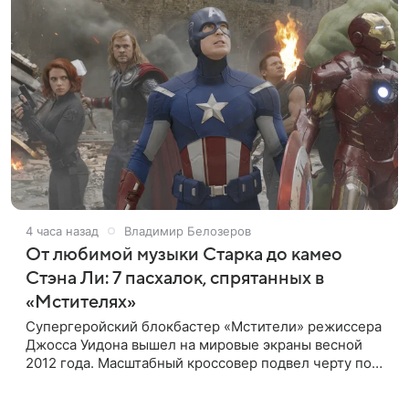
4 часа назад
Владимир Белозеров
От любимой музыки Старка до камео
Стэна Ли: 7 пасхалок, спрятанных в
«Мстителях»
Супергеройский блокбастер «Мстители» режиссера
Джосса Уидона вышел на мировые экраны весной
2012 года. Масштабный кроссовер подвел черту под
первой фазой медиафраншизы Marvel и заложил
основу для дальнейшего