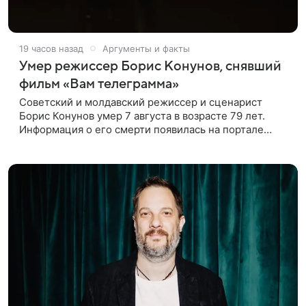
19 часов назад
Аргументы и факты
Умер режиссер Борис Конунов, снявший
фильм «Вам телеграмма»
Советский и молдавский режиссер и сценарист
Борис Конунов умер 7 августа в возрасте 79 лет.
Информация о его смерти появилась на портале
«Кино-Театр. Ру». О кончине кинематографиста
также сообщило Министерство