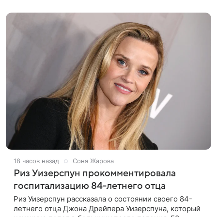
покинул кандидат искусств,
18 часов назад
Соня Жарова
Риз Уизерспун прокомментировала
госпитализацию 84-летнего отца
Риз Уизерспун рассказала о состоянии своего 84-
летнего отца Джона Дрейпера Уизерспуна, который