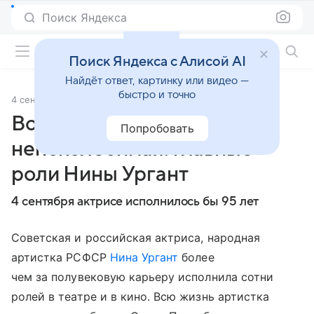
Поиск Яндекса
Фильмы онлайн
Поиск Яндекса с Алисой AI
Найдёт ответ, картинку или видео —
быстро и точно
4 сентября 2024
Источник:
ТАСС
Волевая, сильная,
Попробовать
непоколебимая: главные
роли Нины Ургант
4 сентября актрисе исполнилось бы 95 лет
Советская и российская актриса, народная
артистка РСФСР
Нина Ургант
более
чем за полувековую карьеру исполнила сотни
ролей в театре и в кино. Всю жизнь артистка