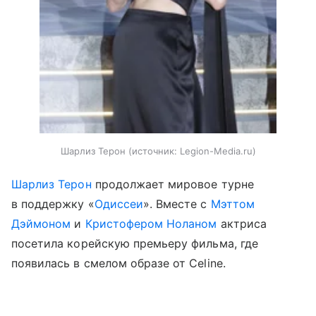
Шарлиз Терон
источник:
Legion-Media.ru
Шарлиз Терон
продолжает мировое турне
в поддержку «
Одиссеи
». Вместе с
Мэттом
Дэймоном
и
Кристофером Ноланом
актриса
посетила корейскую премьеру фильма, где
появилась в смелом образе от Celine.