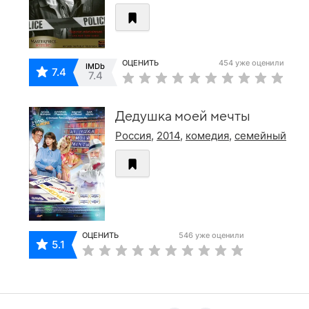
ОЦЕНИТЬ
454 уже оценили
IMDb
7.4
7.4
Дедушка моей мечты
Россия
,
2014
,
комедия
,
семейный
ОЦЕНИТЬ
546 уже оценили
5.1