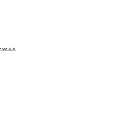
иминал
,
в