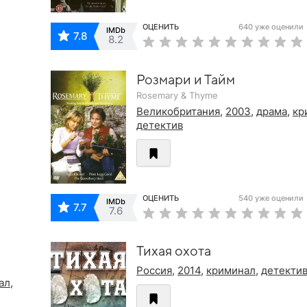
ОЦЕНИТЬ
640 уже оценили
IMDb
7.8
8.2
Розмари и Тайм
Rosemary & Thyme
Великобритания
,
2003
,
драма
,
кр
детектив
ОЦЕНИТЬ
540 уже оценили
IMDb
7.7
7.6
Тихая охота
Россия
,
2014
,
криминал
,
детекти
ал
,