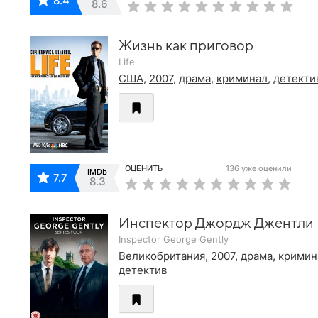
8.4
8.6
Жизнь как приговор
Life
США
,
2007
,
драма
,
криминал
,
детекти
ОЦЕНИТЬ
136 уже оценили
IMDb
7.7
8.3
Инспектор Джордж Джентли
Inspector George Gently
Великобритания
,
2007
,
драма
,
кримин
детектив