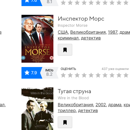
7.6
8.1
Инспектор Морс
Inspector Morse
в
США
,
Великобритания
,
1987
,
драм
криминал
,
детектив
ОЦЕНИТЬ
437 уже оценили
IMDb
7.9
8.2
Тугая струна
Wire in the Blood
ал
,
Великобритания
,
2002
,
драма
,
кр
триллер
,
детектив