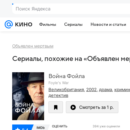
Поиск Яндекса
Фильмы
Сериалы
Новости и статьи
Объявлен мертвым
Сериалы, похожие на «Объявлен м
Война Фойла
Foyle's War
Великобритания
,
2002
,
драма
,
кримин
детектив
Смотреть за 1 р.
ОЦЕНИТЬ
394 уже оценили
IMDb