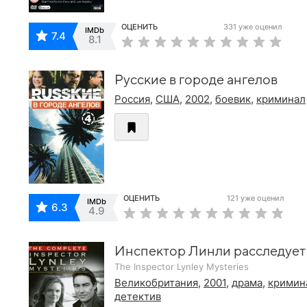
ОЦЕНИТЬ
331 уже оценил
IMDb
7.4
8.1
Русские в городе ангелов
Россия
,
США
,
2002
,
боевик
,
криминал
ОЦЕНИТЬ
121 уже оценил
IMDb
6.3
4.9
Инспектор Линли расследует
The Inspector Lynley Mysteries
Великобритания
,
2001
,
драма
,
кримин
детектив