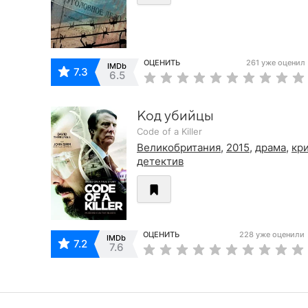
ОЦЕНИТЬ
261 уже оценил
IMDb
7.3
6.5
Код убийцы
Code of a Killer
Великобритания
,
2015
,
драма
,
кр
детектив
ОЦЕНИТЬ
228 уже оценили
IMDb
7.2
7.6