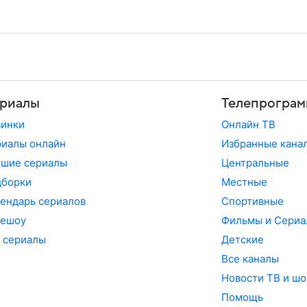
риалы
Телепрограм
винки
Онлайн ТВ
иалы онлайн
Избранные кана
чшие сериалы
Центральные
дборки
Местные
ендарь сериалов
Спортивные
лешоу
Фильмы и Сериа
 сериалы
Детские
Все каналы
Новости ТВ и шо
Помощь