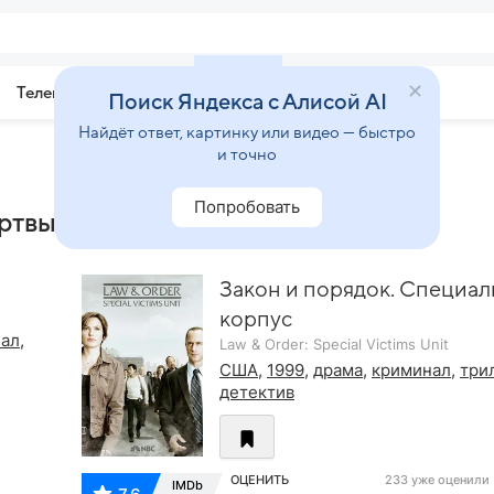
Телепрограмма
Звезды
Поиск Яндекса с Алисой AI
Найдёт ответ, картинку или видео — быстро
и точно
Попробовать
ертвым»
Закон и порядок. Специа
корпус
ал
,
Law & Order: Special Victims Unit
США
,
1999
,
драма
,
криминал
,
три
детектив
ОЦЕНИТЬ
233 уже оценили
IMDb