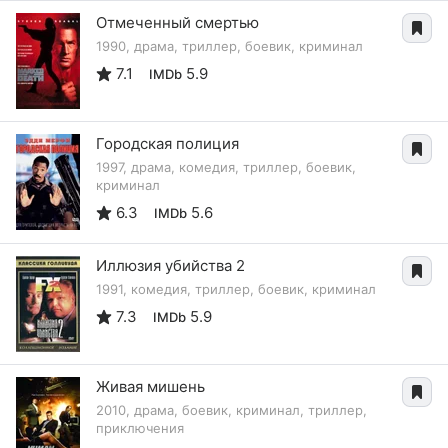
Отмеченный смертью
1990, драма, триллер, боевик, криминал
7.1
5.9
IMDb
Городская полиция
1997, драма, комедия, триллер, боевик,
криминал
6.3
5.6
IMDb
Иллюзия убийства 2
1991, комедия, триллер, боевик, криминал
7.3
5.9
IMDb
Живая мишень
2010, драма, боевик, криминал, триллер,
приключения