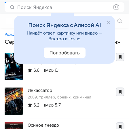
Поиск Яндекса
Фильмы онлайн
Поиск Яндекса с Алисой AI
Найдёт ответ, картинку или видео —
Рожденный вором
быстро и точно
Сериалы, похожие на «Рожденный вором»
Попробовать
Охранник
2006, триллер, боевик, криминал
6.6
6.1
IMDb
Инкассатор
2009, триллер, боевик, криминал
6.2
5.7
IMDb
Осиное гнездо