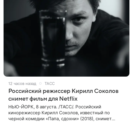
12 часов назад
ТАСС
Российский режиссер Кирилл Соколов
снимет фильм для Netflix
НЬЮ-ЙОРК, 8 августа. /ТАСС/. Российский
кинорежиссер Кирилл Соколов, известный по
черной комедии «Папа, сдохни» (2018), снимет
научно-фантастический триллер Blur для
стримингового сервиса Netflix. Об этом