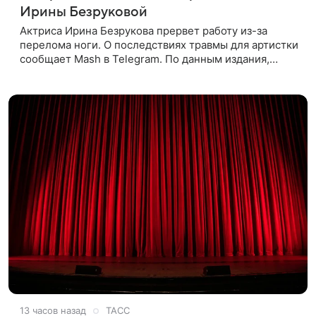
Ирины Безруковой
Актриса Ирина Безрукова прервет работу из-за
перелома ноги. О последствиях травмы для артистки
сообщает Mash в Telegram. По данным издания,
Безрукова пропустит 15 спектаклей — восемь
показов «Женитьбы Фигаро»,
13 часов назад
ТАСС