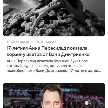
11 часов назад
Соня Жарова
17-летняя Анна Пересильд показала
корзину цветов от Вани Дмитриенко
Анна Пересильд показала большой букет роз,
который, судя по всему, получилa от своего
позлюбленного Вани Дмитриенко. 17-летняя актриса
опубликовала в соцсетях фотографии с цветами и
подписала их словами: «Я