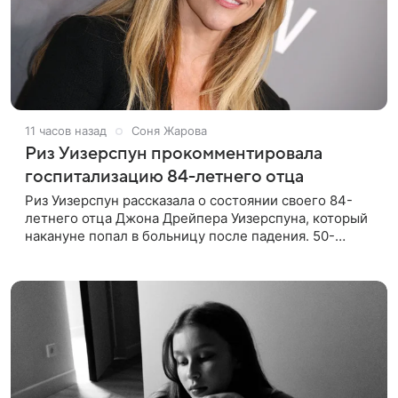
11 часов назад
Соня Жарова
Риз Уизерспун прокомментировала
госпитализацию 84-летнего отца
Риз Уизерспун рассказала о состоянии своего 84-
летнего отца Джона Дрейпера Уизерспуна, который
накануне попал в больницу после падения. 50-
летняя актриса сообщила, что сейчас с ним все в
порядке. «Я хочу, чтобы