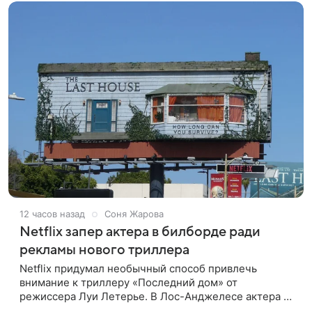
12 часов назад
Соня Жарова
Netflix запер актера в билборде ради
рекламы нового триллера
Netflix придумал необычный способ привлечь
внимание к триллеру «Последний дом» от
режиссера Луи Летерье. В Лос-Анджелесе актера на
два дня поселили внутри рекламного билборда,