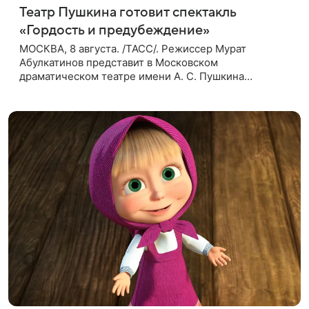
Театр Пушкина готовит спектакль
«Гордость и предубеждение»
МОСКВА, 8 августа. /ТАСС/. Режиссер Мурат
Абулкатинов представит в Московском
драматическом театре имени А. С. Пушкина
спектакль «Гордость и предубеждение» по
одноименному роману английской писательницы
XVIII —