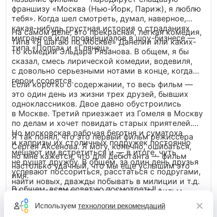
франшизу «Москва (Нью-Йорк, Париж), я люблю
тебя». Когда шел смотреть, думал, наверное,
какая-нибудь грустная история о страданиях
На самом деле, это прекрасная, легкая комедия,
мигрантов или провинциалов в шоу-бизнесе —
типа «Я шагаю по Москве» Данелии или каких-
типа «Попса» и «Глянец».
то комедий Эльдара Рязанова. В общем, я бы
сказал, смесь лирической комедии, водевиля,
с довольно серьезными нотами в конце, когда
герои ссорятся.
Если коротко о содержании, то весь фильм —
это один день из жизни трех друзей, бывших
одноклассников. Двое давно обустроились
в Москве. Третий приезжает из Гомеля в Москву
по делам и хочет повидать старых приятелей.
Но московская рабочая беготня и суматоха
Я так понял, что это первый фильм режиссера
и капризы их столичных подружек постоянно
Сергея Аксенова. Я могу, конечно, ошибаться,
мешают им встретиться и — в итоге, чуть
но мне кажется, что для дебютанта — фильм
не рушат дружбу. В общем, за один день друзья
настолько удачный, что мы еще услышим это
успевают поссориться, расстаться с подругами,
имя.
найти новых, дважды побывать в милиции и т.д.
В общем, всем советую посмотреть!!
Не хочу спойлить, только скажу, что фильм
Развернуть
настолько динамично сделан, что не дает
Используем
технологии рекомендаций
3
оторваться от экрана. А некоторые шутки из