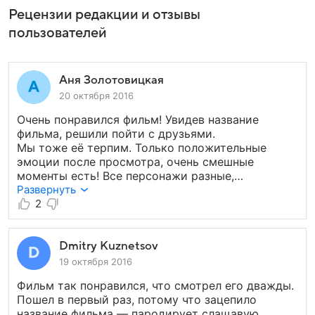
Рецензии редакции и отзывы
пользователей
Аня Золотовицкая
20 октября 2016
Очень понравился фильм! Увидев название
фильма, решили пойти с друзьями.
Мы тоже её терпим. Только положительные
эмоции после просмотра, очень смешные
моменты есть! Все персонажи разные,
интересные, но особенно зацепили Евгений
Развернуть
Морозов и Дмитрий Шведов, круто сыграли
2
роли. Такой фильм можно пересматривать
несколько раз!
Dmitry Kuznetsov
19 октября 2016
Фильм так понравился, что смотрел его дважды.
Пошел в первый раз, потому что зацепило
название фильма — пародирует слащавую