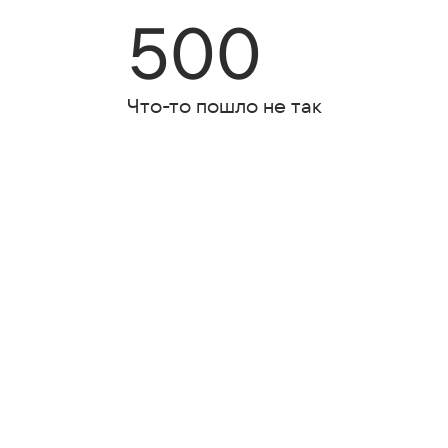
500
Что-то пошло не так