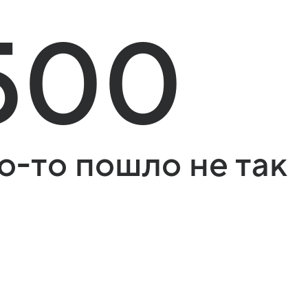
500
о-то пошло не так