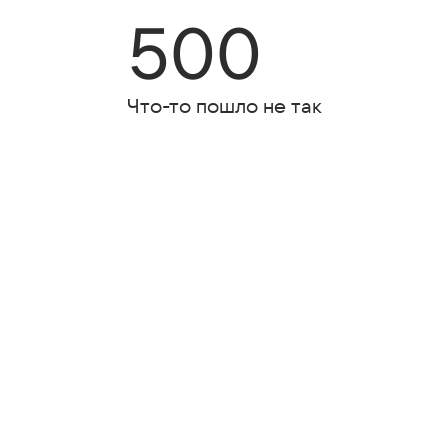
500
Что-то пошло не так