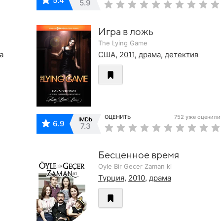
5.4
5.9
Игра в ложь
The Lying Game
а
США
,
2011
,
драма
,
детектив
ОЦЕНИТЬ
752 уже оценили
IMDb
6.9
7.3
Бесценное время
Oyle Bir Gecer Zaman ki
Турция
,
2010
,
драма