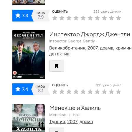
ОЦЕНИТЬ
225 уже оценили
IMDb
7.3
7.9
Инспектор Джордж Джентли
Inspector George Gently
Великобритания
,
2007
,
драма
,
кримин
детектив
ОЦЕНИТЬ
331 уже оценил
IMDb
7.4
8.1
Менекше и Халиль
Menekse ile Halil
Турция
,
2007
,
драма