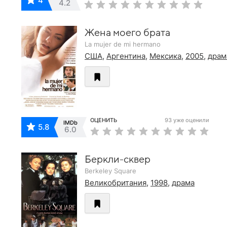
4
4.2
Жена моего брата
La mujer de mi hermano
США
,
Аргентина
,
Мексика
,
2005
,
драм
ОЦЕНИТЬ
93 уже оценили
IMDb
5.8
6.0
Беркли-сквер
Berkeley Square
Великобритания
,
1998
,
драма