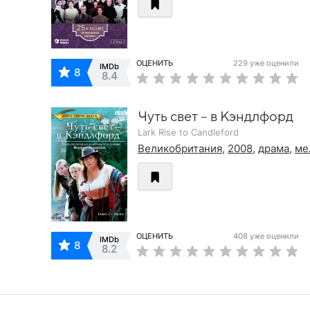
ОЦЕНИТЬ
229 уже оценили
IMDb
8
8.4
Чуть свет – в Кэндлфорд
Lark Rise to Candleford
Великобритания
,
2008
,
драма
,
ме
ОЦЕНИТЬ
408 уже оценили
IMDb
8
8.2