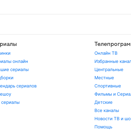
риалы
Телепрограм
винки
Онлайн ТВ
иалы онлайн
Избранные кана
чшие сериалы
Центральные
дборки
Местные
ендарь сериалов
Спортивные
лешоу
Фильмы и Сериа
 сериалы
Детские
Все каналы
Новости ТВ и шо
Помощь