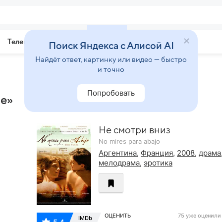
Телепрограмма
Звезды
Поиск Яндекса с Алисой AI
Найдёт ответ, картинку или видео — быстро
и точно
Попробовать
ие»
Не смотри вниз
No mires para abajo
Аргентина
,
Франция
,
2008
,
драма
мелодрама
,
эротика
ОЦЕНИТЬ
75 уже оценили
IMDb