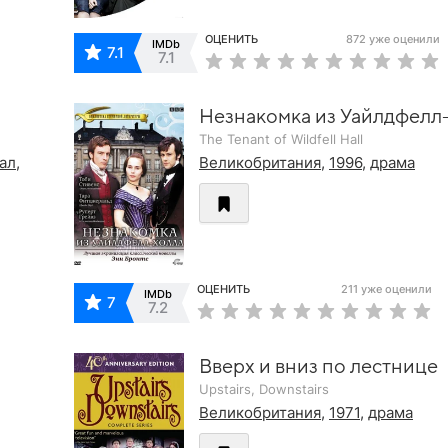
ОЦЕНИТЬ
872 уже оценили
IMDb
7.1
7.1
Незнакомка из Уайлдфелл
The Tenant of Wildfell Hall
ал
,
Великобритания
,
1996
,
драма
ОЦЕНИТЬ
211 уже оценили
IMDb
7
7.2
Вверх и вниз по лестнице
Upstairs, Downstairs
Великобритания
,
1971
,
драма