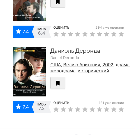
ОЦЕНИТЬ
294 уже оценили
IMDb
7.4
6.4
Даниэль Деронда
Daniel Deronda
США
,
Великобритания
,
2002
,
драма
,
мелодрама
,
исторический
ОЦЕНИТЬ
121 уже оценил
IMDb
7.4
7.2