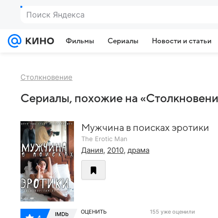
Поиск Яндекса
Фильмы
Сериалы
Новости и статьи
Столкновение
Сериалы, похожие на «Столкновен
Мужчина в поисках эротики
The Erotic Man
Дания
,
2010
,
драма
ОЦЕНИТЬ
155 уже оценили
IMDb