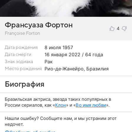
Франсуаза Фортон
4
Françoise Forton
8 июля
1957
Дата рождения
16 января 2022 / 64 года
Дата смерти
Рак
Знак зодиака
Рио-де-Жанейро, Бразилия
Место рождения
Биография
Бразильская актриса, звезда таких популярных в
России сериалов, как «
Клон
» и «
Во имя любви
».
Нашли ошибку? Сообщите нам, и мы устраним этот
недочет.