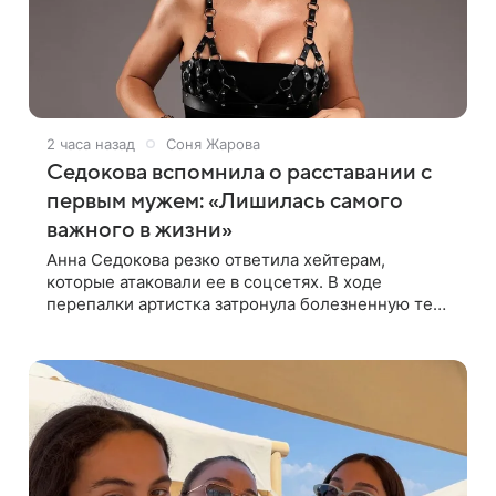
2 часа назад
Соня Жарова
Седокова вспомнила о расставании с
первым мужем: «Лишилась самого
важного в жизни»
Анна Седокова резко ответила хейтерам,
которые атаковали ее в соцсетях. В ходе
перепалки артистка затронула болезненную тему
первого брака и заявила, что чужие судьбы — не
ее зона ответственности. От Валентина