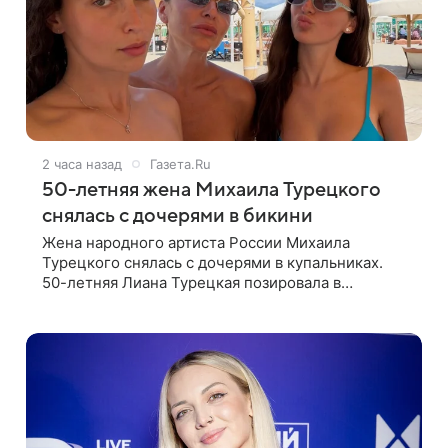
2 часа назад
Газета.Ru
50-летняя жена Михаила Турецкого
снялась с дочерями в бикини
Жена народного артиста России Михаила
Турецкого снялась с дочерями в купальниках.
50-летняя Лиана Турецкая позировала в
крошечном черном бикини на пляже в Италии.
Ее старшая дочь Сарина для отдыха выбрала
бандо