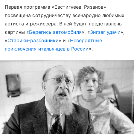
Первая программа «Евстигнеев. Рязанов»
посвящена сотрудничеству всенародно любимых
артиста и режиссера. В ней будут представлены
картины «
Берегись автомобиля
», «
Зигзаг удачи
»,
«
Старики-разбойники
» и «
Невероятные
приключения итальянцев в России
».