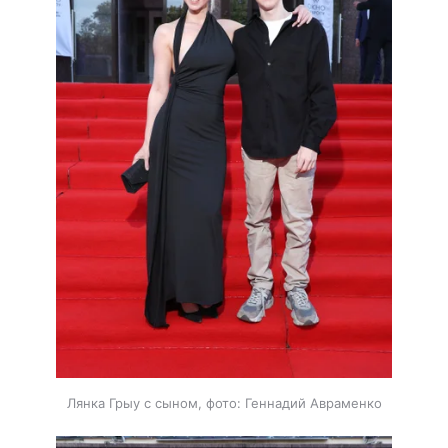
Лянка Грыу с сыном, фото: Геннадий Авраменко