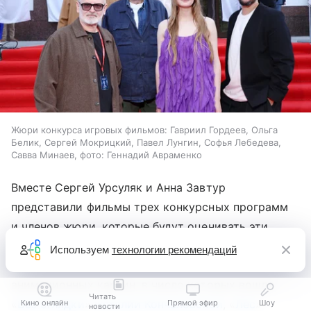
Жюри конкурса игровых фильмов: Гавриил Гордеев, Ольга
Белик, Сергей Мокрицкий, Павел Лунгин, Софья Лебедева,
Савва Минаев, фото: Геннадий Авраменко
Вместе Сергей Урсуляк и Анна Завтур
представили фильмы трех конкурсных программ
и членов жюри, которые будут оценивать эти
работы. В 2026 году на «Окне в Европу» за призы
Используем
технологии рекомендаций
поборются 10 игровых, 10 неигровых и 20
анимационных картин, в число которых вошли
Читать
«
Без оглядки
»
Наталии Кончаловской
, «
Лес
»
Кино онлайн
Прямой эфир
Шоу
новости