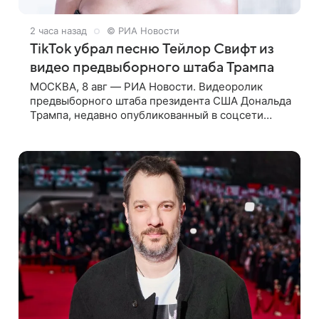
2 часа назад
© РИА Новости
TikTok убрал песню Тейлор Свифт из
видео предвыборного штаба Трампа
МОСКВА, 8 авг — РИА Новости. Видеоролик
предвыборного штаба президента США Дональда
Трампа, недавно опубликованный в соцсети
TikTok, остался без звуковой дорожки в виде
песни August («Август») американской