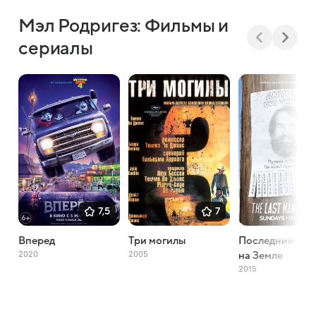
Мэл Родригез: Фильмы и
сериалы
7,5
7
Вперед
Три могилы
Последний чел
2020
2005
на Земле
2015