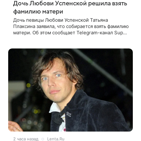
Дочь Любови Успенской решила взять
фамилию матери
Дочь певицы Любови Успенской Татьяна
Плаксина заявила, что собирается взять фамилию
матери. Об этом сообщает Telegram-канал Super.
Татьяна подчеркнула, что приняла решение о
смене фамилии, поскольку именно от
2 часа назад
Lenta.Ru