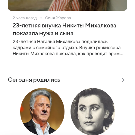
2 часа назад
Соня Жарова
23-летняя внучка Никиты Михалкова
показала мужа и сына
23-летняя Наталья Михалкова поделилась
кадрами с семейного отдыха. Внучка режиссера
Никиты Михалкова показала, как проводит время
с мужем Артемом Степаненко и их
полуторагодовалым сыном Мишей. Среди
прочих в
Сегодня родились