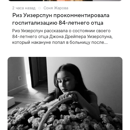
2 часа назад
Соня Жарова
Риз Уизерспун прокомментировала
госпитализацию 84-летнего отца
Риз Уизерспун рассказала о состоянии своего
84-летнего отца Джона Дрейпера Уизерспуна,
который накануне попал в больницу после
падения. 50-летняя актриса сообщила, что
сейчас с ним все в порядке. «Я хочу, чтобы