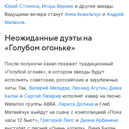
Юрий Стоянов
,
Игорь Верник
и другие звезды.
Ведущими вечера станут
Анна Ковальчук
и
Андрей
Малахов
.
Неожиданные дуэты на
«Голубом огоньке»
После полуночи канал покажет традиционный
«Голубой огонек», в котором звезды будут
исполнять советские, российские и зарубежные
хиты. Так,
Валерий Меладзе
,
Леонид Агутин
,
Дима
Билан
и
Сергей Лазарев
исполнят кавер на песню
Waterloo группы АBBA.
Лариса Долина
и Глеб
Матвейчук выйдут на сцену с композицией «Пока
часы 12 бьют»,
Григорий Лепс
и
Диана Арбенина
выступят с песней «Очень хотела», Дима Билан