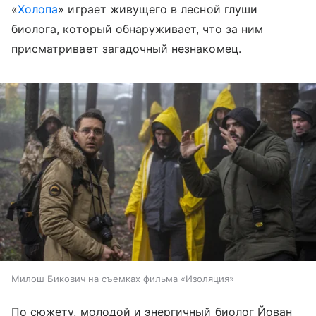
«
Холопа
» играет живущего в лесной глуши
биолога, который обнаруживает, что за ним
присматривает загадочный незнакомец.
Милош Бикович на съемках фильма «Изоляция»
По сюжету, молодой и энергичный биолог
Йован