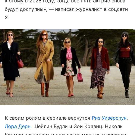
к этому в 2028 году, когда все пять актрис снова
будут доступны», — написал журналист в соцсети
X.
К своим ролям в сериале вернутся
Риз Уизерспун
,
Лора Дерн
, Шейлин Вудли и Зои Кравиц. Николь
Кидман планирует и дальше сниматься в сериале,