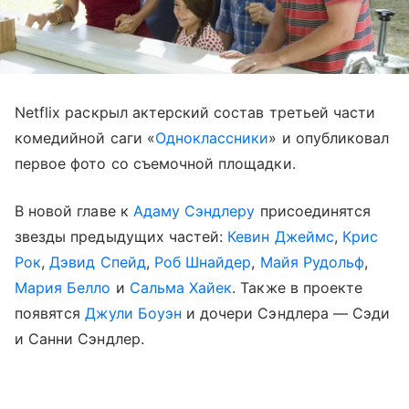
Netflix раскрыл актерский состав третьей части
комедийной саги «
Одноклассники
» и опубликовал
первое фото со съемочной площадки.
В новой главе к
Адаму Сэндлеру
присоединятся
звезды предыдущих частей:
Кевин Джеймс
,
Крис
Рок
,
Дэвид Спейд
,
Роб Шнайдер
,
Майя Рудольф
,
Мария Белло
и
Сальма Хайек
. Также в проекте
появятся
Джули Боуэн
и дочери Сэндлера — Сэди
и Санни Сэндлер.