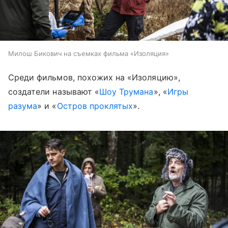
Милош Бикович на съемках фильма «Изоляция»
Среди фильмов, похожих на «Изоляцию»,
создатели называют «
Шоу Трумана
», «
Игры
разума
» и «
Остров проклятых
».