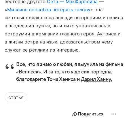
вестерне другого
Сета — МакФарлейна
—
«
Миллион способов потерять голову
» она
не только скакала на лошади по прериям и палила
в злодеев из ружья, но и лихо упражнялась в
остроумии в компании главного героя. Актриса и
в жизни остра на язык, доказательством чему
служат ее реплики из интервью.
Все, что я знаю о любви, я выучила из фильма
«
Всплеск
». И за то, что я до сих пор одна,
благодарите Тома Хэнкса и
Дэрил Ханну.
статья
Поделиться