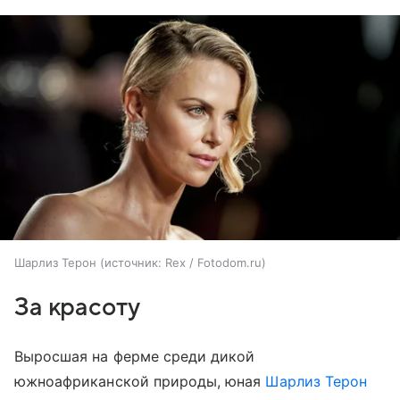
Шарлиз Терон
источник:
Rex / Fotodom.ru
За красоту
Выросшая на ферме среди дикой
южноафриканской природы, юная
Шарлиз Терон