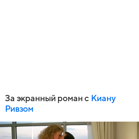
За экранный роман с
Киану
Ривзом