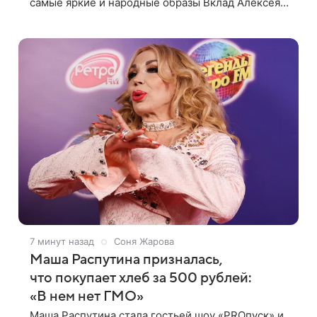
самые яркие и народные образы Вклад Алексея
Баталова в кино неоценим: в историю
отечественного искусства имя актера вписано
7 минут назад
Соня Жарова
Маша Распутина призналась,
что покупает хлеб за 500 рублей:
«В нем нет ГМО»
Маша Распутина стала гостьей шоу «PROпуск» и