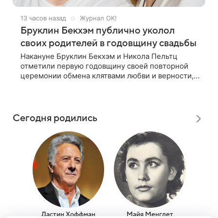
13 часов назад
Журнал OK!
Бруклин Бекхэм публично уколол
своих родителей в годовщину свадьбы
Накануне Бруклин Бекхэм и Никола Пельтц
отметили первую годовщину своей повторной
церемонии обмена клятвами любви и верности,
на которую не позвали никого из клана Бекхэм.
По словам инсайдеров, пара считает это
Сегодня родились
Дастин Хоффман
Майя Менглет
Ма