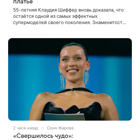
платье
55-летняя Клаудия Шиффер вновь доказала, что
остаётся одной из самых эффектных
супермоделей своего поколения. Знаменитость
в личном блоге поделилась фотографиями с
недавней свадьбы, где появилась в роли гостьи,
2 часа назад
Соня Жарова
«Свершилось чудо»: