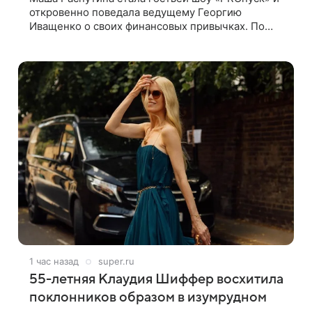
откровенно поведала ведущему Георгию
Иващенко о своих финансовых привычках. По
словам артистки, она давно перестала следить за
тратами и может позволить себе жить,
1 час назад
super.ru
55-летняя Клаудия Шиффер восхитила
поклонников образом в изумрудном