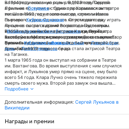
на профессиональную сцену. В 1929 году Сергей
В 1944 году исполнил роль следователя Ларцева
Лукьянов поступил в студию при Харьковском театре
в фильме «
Поединок
». Однако прославился актер
им. Шевченко, но не закончил ее, отчислившись
только в 1950 году, после выхода картины Ивана
со второго курса. Однако это не помешало ему играть
Пырьева «
Кубанские казаки
». Спустя два года,
на сцене: после скитаний по различным театрам
Лукьянов сыграл в драме Всеволода Пудовкина
России и Украины был приглашен в труппу Театра
«
В 1957 году женился на актрисе Кларе Лучко,
Возвращение Василия Бортникова
» и закрепил
Вахтангова. Много играл и в театре. За сектакль «Егор
за собой статус серьезного драматического артиста.
в которую влюбился с первого взгляда на съемках
Булычев и другие» был награжден Сталинской
После были фильмы «
фильма «
Кубанские казаки
Большая семья
». Это был его второй брак.
», «
Двенадцатая
премией в 1952 году.
ночь
Дочь Татьяна от первого брака стала актрисой Театра
», «
Дело Румянцева
» и др.
на Таганке.
1 марта 1965 года он выступал на собрании в Театре
им. Вахтангова. Во время выступления с ним случился
инфаркт, и Лукьянов умер прямо на сцене, ему было
всего 54 года. Клара Лучко очень тяжело пережила
смерть своего мужа. Второй раз замуж она вышла
спустя восемь лет.
Подробнее
Дополнительная информация:
Сергей Лукьянов в
Википедии
Награды и премии