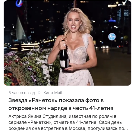
5 часов назад
Кино Mail
Звезда «Ранеток» показала фото в
откровенном наряде в честь 41-летия
Актриса Янина Студилина, известная по ролям в
сериале «Ранетки», отметила 41-летие. Свой день
рождения она встретила в Москве, прогуливаясь по
набережной. Для выхода звезда выбрала смелый