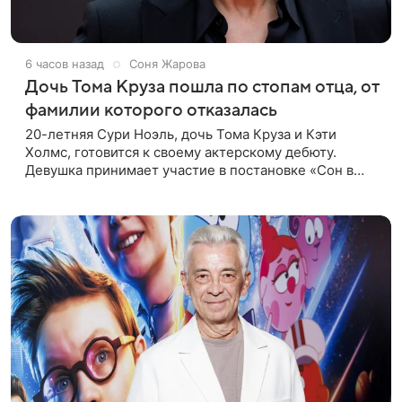
6 часов назад
Соня Жарова
Дочь Тома Круза пошла по стопам отца, от
фамилии которого отказалась
20-летняя Сури Ноэль, дочь Тома Круза и Кэти
Холмс, готовится к своему актерскому дебюту.
Девушка принимает участие в постановке «Сон в
летнюю ночь» по пьесе Уильяма Шекспира. В сети
появились фотографии с