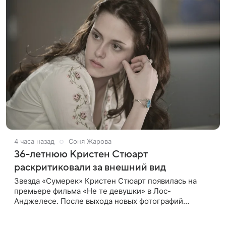
4 часа назад
Соня Жарова
36-летнюю Кристен Стюарт
раскритиковали за внешний вид
Звезда «Сумерек» Кристен Стюарт появилась на
премьере фильма «Не те девушки» в Лос-
Анджелесе. После выхода новых фотографий
актрисы пользователи соцсетей вновь заговорили о
том, как сильно она изменилась со