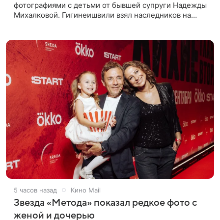
фотографиями с детьми от бывшей супруги Надежды
Михалковой. Гигинеишвили взял наследников на
отдых. На снимках дочь и сын экс-супругов позируют
рядом со стадионом. В поездке
5 часов назад
Кино Mail
Звезда «Метода» показал редкое фото с
женой и дочерью