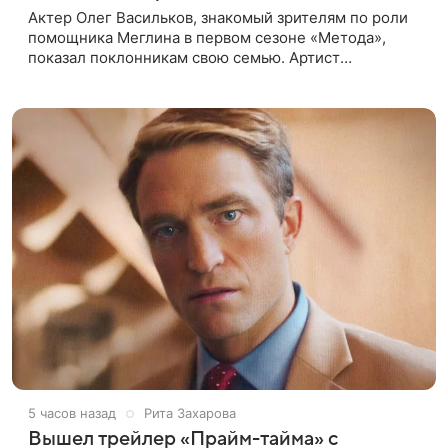
Актер Олег Васильков, знакомый зрителям по роли
помощника Меглина в первом сезоне «Метода»,
показал поклонникам свою семью. Артист
опубликовал в соцсети совместный снимок с женой
и дочерью, сделанный во время
5 часов назад
Рита Захарова
Вышел трейлер «Прайм-тайма» с