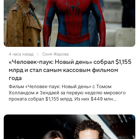
4 часа назад
Соня Жарова
«Человек-паук: Новый день» собрал $1,155
млрд и стал самым кассовым фильмом
года
Фильм «Человек-паук: Новый день» с Томом
Холландом и Зендаей за первую неделю мирового
проката собрал $1,155 млрд. Из них $449 млн
пришлись на Северную Америку — сообщает Variety.
Картина уже стала самым