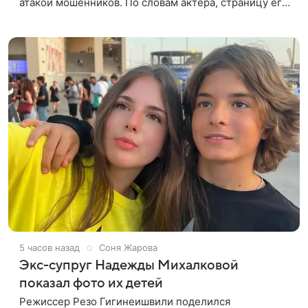
атакой мошенников. По словам актера, страницу его
магазина пытались удалить, но ее удалось частично
восстановить.
5 часов назад
Соня Жарова
Экс-супруг Надежды Михалковой
показал фото их детей
Режиссер Резо Гигинеишвили поделился