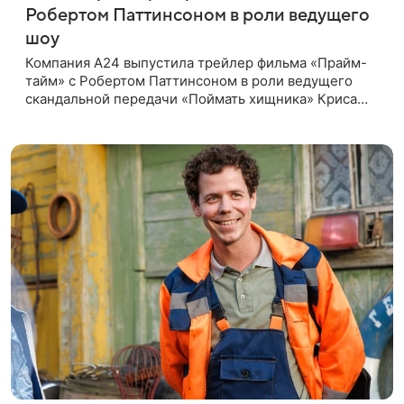
Робертом Паттинсоном в роли ведущего
шоу
Компания A24 выпустила трейлер фильма «Прайм-
тайм» с Робертом Паттинсоном в роли ведущего
скандальной передачи «Поймать хищника» Криса
Хансена. Психологический триллер расскажет о
пути Хансена к славе. В 2004