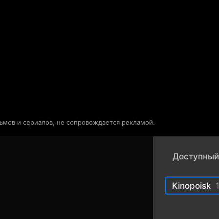
и
Телепрограмма
Звезды
льмов и сериалов, не сопровождается рекламой.
Доступный
Kinopoisk
1