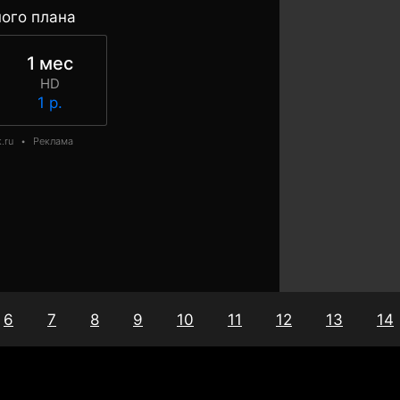
ого плана
1 мес
HD
1 р.
.ru
•
Реклама
6
7
8
9
10
11
12
13
14