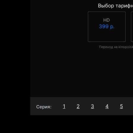
Выбор тарифн
HD
399 р.
Переход на kinopoisk
1
2
3
4
5
Серия: