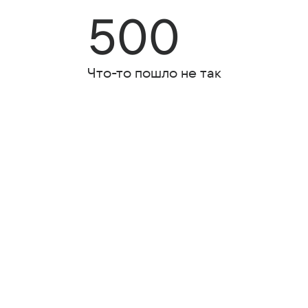
500
Что-то пошло не так