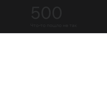
500
Что-то пошло не так