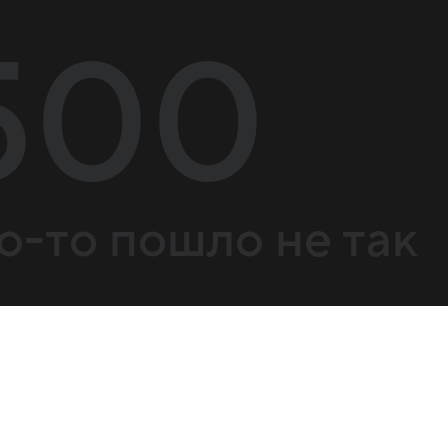
500
о-то пошло не так