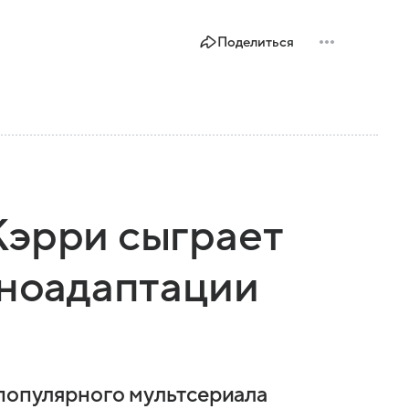
Поделиться
Кэрри сыграет
иноадаптации
 популярного мультсериала