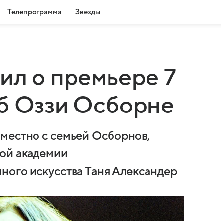
Телепрограмма
Звезды
ил о премьере 7
б Оззи Осборне
местно с семьей Осборнов,
кой академии
ного искусства Таня Александер