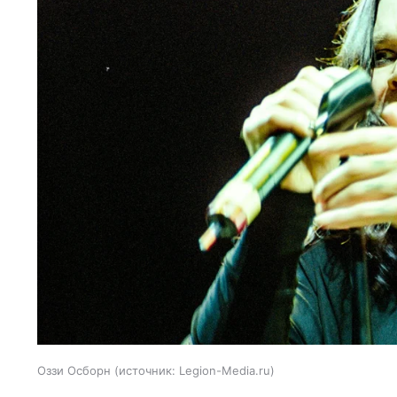
Оззи Осборн
источник:
Legion-Media.ru