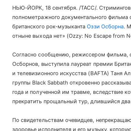
НЬЮ-ЙОРК, 18 сентября. /ТАСС/. Стриминго
полнометражного документального фильма о
британского рок-музыканта
Оззи Осборна
. 
отныне выхода нет» (Ozzy: No Escape from N
Согласно сообщению, режиссером фильма, с
Осборнов, выступила лауреат премии Брита
и телевизионного искусства (BAFTA) Таня А
группы Black Sabbath откровенно рассказыва
года и полученной им травме, вследствие к
прекратить прощальный тур, длившийся два 
По свидетельствам очевидцев, непрекращаю
здоровье исполнителя и его музыку, которую