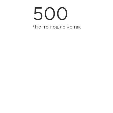
500
Что-то пошло не так