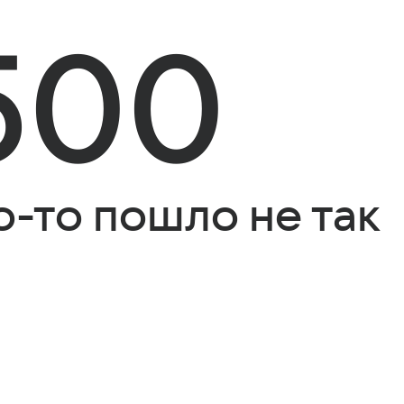
500
о-то пошло не так