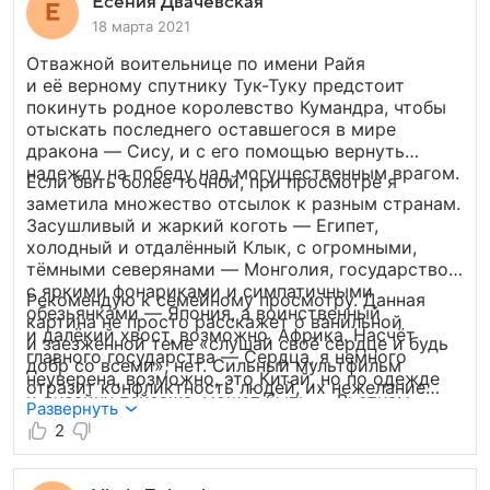
Есения Двачевская
18 марта 2021
Отважной воительнице по имени Райя
и её верному спутнику Тук-Туку предстоит
покинуть родное королевство Кумандра, чтобы
отыскать последнего оставшегося в мире
дракона — Сису, и с его помощью вернуть
надежду на победу над могущественным врагом.
Если быть более точной, при просмотре я
заметила множество отсылок к разным странам.
Засушливый и жаркий коготь — Египет,
холодный и отдалённый Клык, с огромными,
тёмными северянами — Монголия, государство
с яркими фонариками и симпатичными
Рекомендую к семейному просмотру. Данная
обезьянками — Япония, а воинственный
картина не просто расскажет о ванильной
и далёкий хвост, возможно, Африка. Насчёт
и заезженной теме «слушай своё сердце и будь
главного государства — Сердца, я немного
добр со всеми», нет. Сильный мультфильм
неуверена, возможно, это Китай, но по одежде
отразит конфликтность людей, их нежелание
и дизайну пейзажа, может быть — Вьетнам.
жить в мире, готовность предавать
Развернуть
и обманывать друг друга ради достижения цели.
2
Хотя казалось бы- все вокруг хотят сделать мир
лучше, да только не готовы прислушаться друг