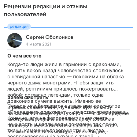
Рецензии редакции и отзывы
пользователей
Сергей Оболонков
4 марта 2021
О чем все это
Когда-то люди жили в гармонии с драконами,
но пять веков назад человечество столкнулось
с невиданной напастью — похожими на облака
черного дыма монстрами. Чтобы защитить
людей, рептилиям пришлось пожертвовать
собой; согласно легендам, только одна
Зачем смотреть
дракониха сумела выжить. Именно ее
Первое, что бросается в глаза при просмотре
и разыскивает Райя, путешествуя по миру
«Последнего дракона», — качество прорисовки.
на своем питомце Тук-Туке (он — что-то среднее
Конечно, это не фотореалистичная лента,
между мокрицей и броненосцем). События
но шерсть и капли воды показаны так точно,
новой диснеевской ленты разворачиваются
ткани, каменные поверхности и листва
в вымышленной Кумандре, но очевидно,
воспроизведены на экране с такой