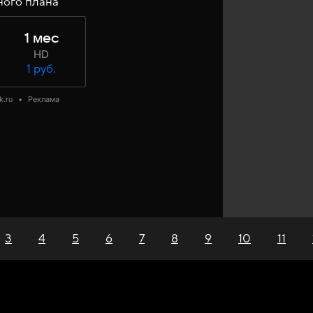
ного плана
1 мес
HD
1 руб.
k.ru
•
Реклама
3
4
5
6
7
8
9
10
11