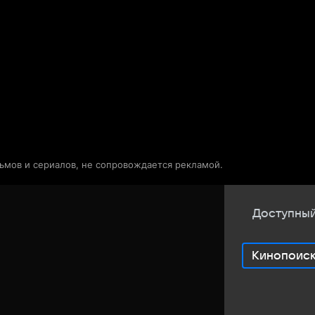
Телепрограмма
Звезды
льмов и сериалов, не сопровождается рекламой.
Доступный
Кинопоис