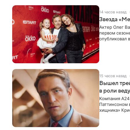
14 часов назад
Звезда «Ме
Актер Олег В
первом сезон
опубликовал 
сделанный во
15 часов назад
Вышел тре
в роли вед
Компания A24
Паттинсоном 
хищника» Кри
Хансена к сла