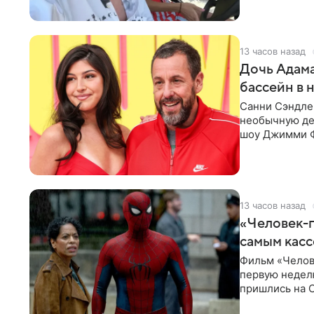
13 часов назад
Дочь Адама
бассейн в 
Санни Сэндлер
необычную дет
шоу Джимми Ф
снимает носк
13 часов назад
«Человек-п
самым кас
Фильм «Челов
первую неделю
пришлись на С
самым