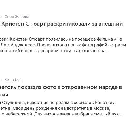
Соня Жарова
 Кристен Стюарт раскритиковали за внешний
рек» Кристен Стюарт появилась на премьере фильма «Не
в Лос-Анджелесе. После выхода новых фотографий актрисы
соцсетей вновь заговорили о том, как сильно она
о
Кино Mail
неток» показала фото в откровенном наряде в
етия
 Студилина, известная по ролям в сериале «Ранетки»,
етие. Свой день рождения она встретила в Москве,
по набережной. Для выхода звезда выбрала смелый лук:
ое