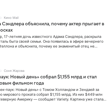
Кино Mail
 Сэндлера объяснила, почему актер прыгает в
носках
, 17-летняя дочь известного Адама Сэндлера, раскрыла
аль быта своей семьи. Она появилась в эфире вечернего
эллона и объяснила, почему ее знаменитый отец не
и
Соня Жарова
аук: Новый день» собрал $1,155 млрд и стал
совым фильмом года
ек-паук: Новый день» с Томом Холландом и Зендаей за
 мирового проката собрал $1,155 млрд. Из них $449 млн
еверную Америку — сообщает Variety. Картина уже стала