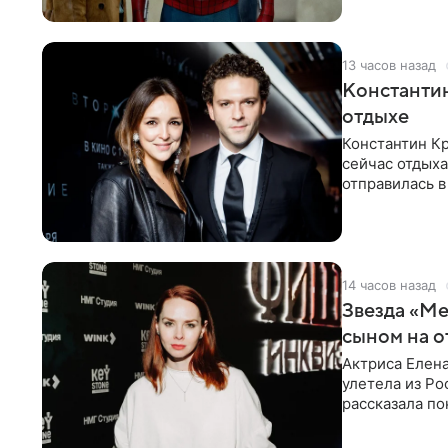
13 часов назад
Константин
отдыхе
Константин Кр
сейчас отдыха
отправилась в
показала в со
14 часов назад
Звезда «Ме
сыном на о
Актриса Елена
улетела из Ро
рассказала по