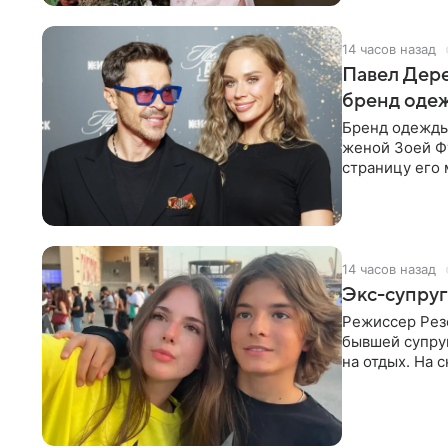
14 часов назад
Павел Дере
бренд оде
Бренд одежды 
женой Зоей Фу
страницу его 
восстановить.
14 часов назад
Экс-супруг
Режиссер Рез
бывшей супру
на отдых. На 
стадионом. В 