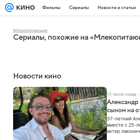
Фильмы
Сериалы
Новости и статьи
Млекопитающие
Сериалы, похожие на «Млекопита
Новости кино
13 часов назад
Александр 
сыном на о
37-летний Ал
вместе с 25-
актер лаконич
делают селфи