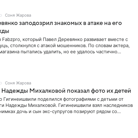
Соня Жарова
вянко заподозрил знакомых в атаке на его
жды
Fabzpro, который Павел Деревянко развивает вместе с
ць, столкнулся с атакой мошенников. По словам актера,
магазина пытались удалить, но ее удалось частично
Соня Жарова
 Надежды Михалковой показал фото их детей
о Гигинеишвили поделился фотографиями с детьми от
ги Надежды Михалковой. Гигинеишвили взял наследников
снимках дочь и сын экс-супругов позируют рядом со
поездке