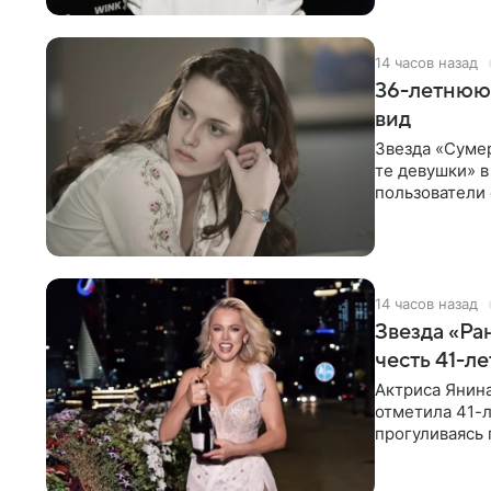
14 часов назад
36-летнюю
вид
Звезда «Суме
те девушки» 
пользователи 
изменилась с
14 часов назад
Звезда «Ра
честь 41-л
Актриса Янина
отметила 41-л
прогуливаясь 
полупрозрачн