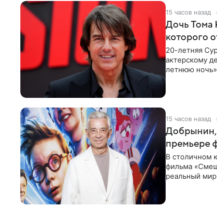
15 часов назад
Дочь Тома 
которого о
20-летняя Сур
актерскому де
летнюю ночь» 
с
15 часов назад
Добрынин, 
премьере 
В столичном к
фильма «Смеш
реальный мир
Фантастическ