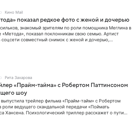
Кино Mail
тода» показал редкое фото с женой и дочерью
асильков, знакомый зрителям по роли помощника Меглина в
е «Метода», показал поклонникам свою семью. Артист
в соцсети совместный снимок с женой и дочерью,
 время
Рита Захарова
йлер «Прайм-тайма» с Робертом Паттинсоном
ущего шоу
 выпустила трейлер фильма «Прайм-тайм» с Робертом
в роли ведущего скандальной передачи «Поймать
са Хансена. Психологический триллер расскажет о пути
ве. В 2004