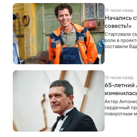
15 часов назад
Начались с
совесть!»
Стартовали съ
роли в проек
составили Вад
Светлана
15 часов назад
65-летний 
изменилась
Актер Антонио
сердечный при
поворотным мо
лучшим