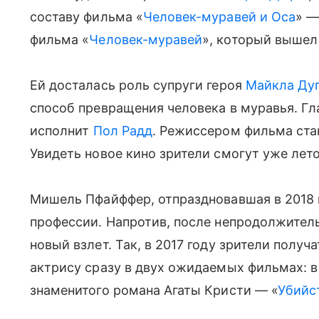
составу фильма «
Человек-муравей и Оса
» —
фильма «
Человек-муравей
», который вышел 
Ей досталась роль супруги героя
Майкла Ду
способ превращения человека в муравья. Гл
исполнит
Пол Радд
. Режиссером фильма стан
Увидеть новое кино зрители смогут уже лето
Мишель Пфайффер, отпраздновавшая в 2018 г
профессии. Напротив, после непродолжител
новый взлет. Так, в 2017 году зрители пол
актрису сразу в двух ожидаемых фильмах: в
знаменитого романа Агаты Кристи — «
Убийс