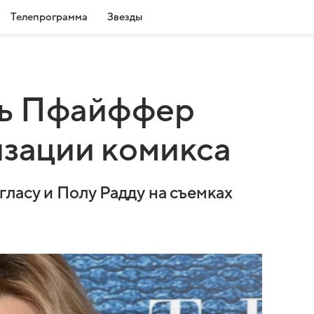
Телепрограмма
Звезды
ль Пфайффер
изации комикса
ласу и Полу Радду на съемках