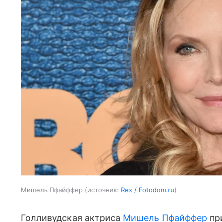
Мишель Пфайффер
источник:
Rex / Fotodom.ru
Голливудская актриса
Мишель Пфайффер
пр