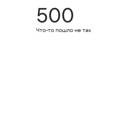
500
Что-то пошло не так