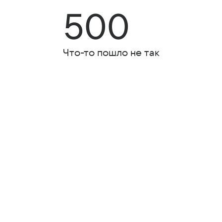
500
Что-то пошло не так