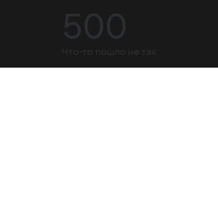
500
Что-то пошло не так