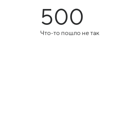
500
Что-то пошло не так