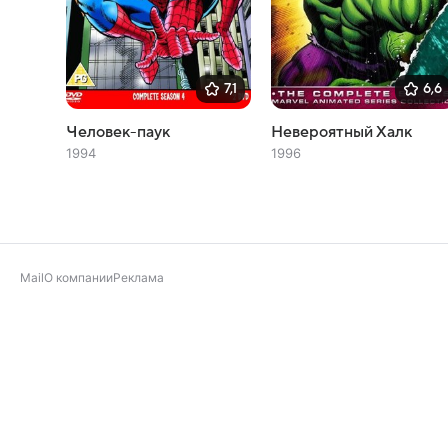
7,1
6,6
Человек-паук
Невероятный Халк
1994
1996
Mail
О компании
Реклама