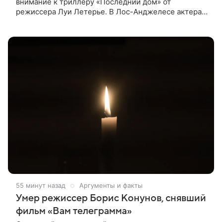
внимание к триллеру «Последний дом» от
режиссера Луи Летерье. В Лос-Анджелесе актера
на два дня поселили внутри рекламного билборда,
оформленного как фасад жилого
55 минут назад
Аргументы и факты
Умер режиссер Борис Конунов, снявший
фильм «Вам телеграмма»