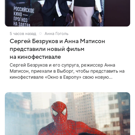
5 часов назад
Анна Гоголь
Сергей Безруков и Анна Матисон
представили новый фильм
на кинофестивале
Сергей Безруков и его супруга, режиссер Анна
Матисон, приехали в Выборг, чтобы представить на
кинофестивале «Окно в Европу» свою новую
совместную работу — семейную комедию «Не по-
детски». Фильм рассказывает об