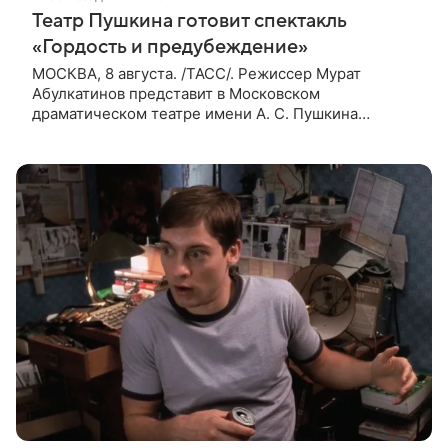
Театр Пушкина готовит спектакль
«Гордость и предубеждение»
МОСКВА, 8 августа. /ТАСС/. Режиссер Мурат
Абулкатинов представит в Московском
драматическом театре имени А. С. Пушкина
спектакль «Гордость и предубеждение» по
одноименному роману английской писательницы
XVIII —