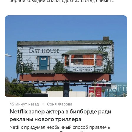
черной комедии «Папа, сдохни» (2018), снимет
научно-фантастический триллер Blur для
стримингового сервиса Netflix. Об этом
45 минут назад
Соня Жарова
Netflix запер актера в билборде ради
рекламы нового триллера
Netflix придумал необычный способ привлечь