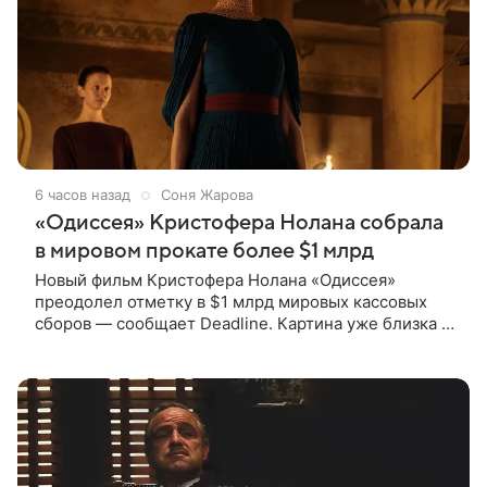
6 часов назад
Соня Жарова
«Одиссея» Кристофера Нолана собрала
в мировом прокате более $1 млрд
Новый фильм Кристофера Нолана «Одиссея»
преодолел отметку в $1 млрд мировых кассовых
сборов — сообщает Deadline. Картина уже близка к
тому, чтобы стать самым успешным фильмом в
карьере режиссера. Сейчас первое