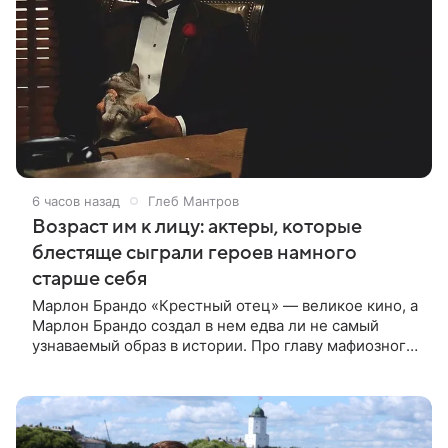
6 часов назад
Глеб Мантров
Возраст им к лицу: актеры, которые
блестяще сыграли героев намного
старше себя
Марлон Брандо «Крестный отец» — великое кино, а
Марлон Брандо создал в нем едва ли не самый
узнаваемый образ в истории. Про главу мафиозного
клана дона Вито Корлеоне знают даже те, кто не
смотрел картину