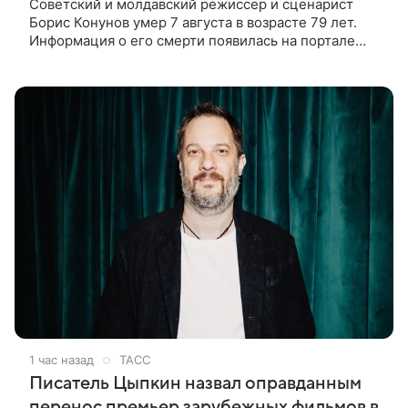
Советский и молдавский режиссер и сценарист
Борис Конунов умер 7 августа в возрасте 79 лет.
Информация о его смерти появилась на портале
«Кино-Театр. Ру». О кончине кинематографиста
также сообщило Министерство
1 час назад
ТАСС
Писатель Цыпкин назвал оправданным
перенос премьер зарубежных фильмов в