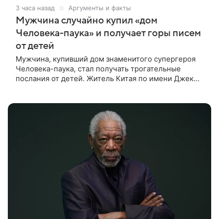
3 часа назад
Аргументы и факты
Мужчина случайно купил «дом
Человека-паука» и получает горы писем
от детей
Мужчина, купивший дом знаменитого супергероя
Человека-паука, стал получать трогательные
послания от детей. Житель Китая по имени Джек
Ши даже не подозревал, что приобрел
недвижимость, известную по комиксам