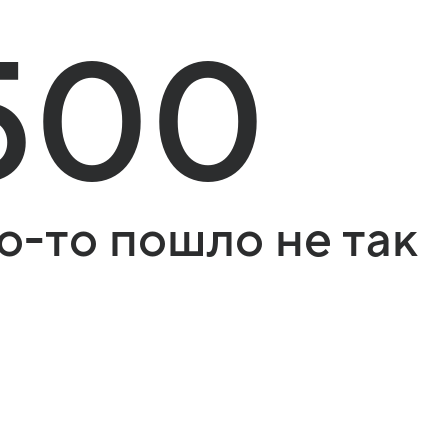
500
о-то пошло не так